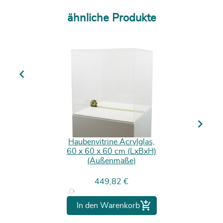
ähnliche Produkte
Previous
Next
Haubenvitrine Acrylglas,
60 x 60 x 60 cm (LxBxH)
(Außenmaße)
Preis
449,82 €

In den Warenkorb