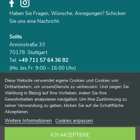
Haben Sie Fragen, Wünsche, Anregungen? Schicken
Sie uns eine Nachricht.
Solits
Arminstraße 33
70178 Stuttgart
Tel:
+49 711 57 64 36 82
(Mo. bis Fr. 9:00 – 16:00 Uhr)
Diese Website verwendet eigene Cookies und Cookies von
Unsere Kunden beurteilen uns durchschnittlich mit 8,8
Drittanbietern, um unsereDienste zu verbessern. Und zeigen Sie
von 10 Punkten!
Werbung in Bezug auf Ihre Vorlieben, indem Sie Ihre
Hier
geht‘s zu unseren 1982 Beurteilungen.
Gewohnheiten analysieren navigation. Um Ihre Zustimmung zu
seiner Verwendung zu geben, klicken Sie auf die Schaltfläche
Akzeptieren.
Weitere Informationen
Cookies anpassen
ICH AKZEPTIERE