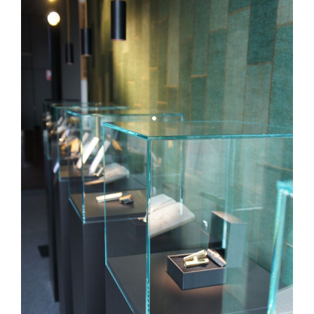
mm dickem ungehärtetem Glas oder als Alternative auch
aus 6 mm dickem gehärtetem Glas wählen. Aber auch
Vitrinen aus anderen Glasarten (zum Beispiel
Verbundsicherheitsglas oder in anderen speziellen Farben).
Für Preise und Lieferzeiten bitten wir Sie freundlichst, uns
zu kontaktieren.
Möchten Sie die Glas Vitrinen-Haube auf einem Sockel
stellen? Wir produzieren den Sockel in der von Ihnen
gewünschten Farbe und montieren kostenlos die
Fixierungsplatte von MDF auf dem Sockel zum sicheren
Halt der Haube.
Wünschen Sie eine Tür oder ein Schloss in der
Schutzhaube? Bitte erkundigen Sie sich bei uns über die
Möglichkeiten. Sie können gerne per Email, Whatsapp oder
Telefon ein Angebot anfragen.
Achtung: Die auf unseren Informationen angegebenen
Maße sind immer Außenmaße.