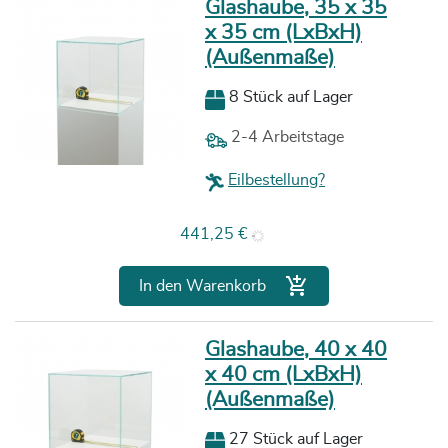
Glashaube, 35 x 35
x 35 cm (LxBxH)
(Außenmaße)
8 Stück auf Lager
2-4 Arbeitstage
Eilbestellung?
Preis
441,25 €

In den Warenkorb
Glashaube, 40 x 40
x 40 cm (LxBxH)
(Außenmaße)
27 Stück auf Lager