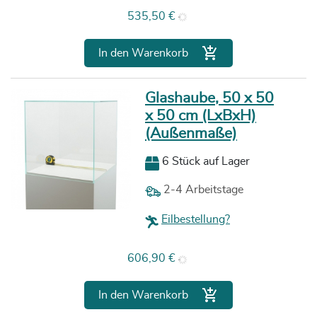
Preis
535,50 €

In den Warenkorb
Glashaube, 50 x 50
x 50 cm (LxBxH)
(Außenmaße)
6 Stück auf Lager
2-4 Arbeitstage
Eilbestellung?
Preis
606,90 €

In den Warenkorb