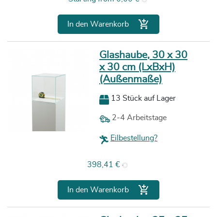

In den Warenkorb
Glashaube, 30 x 30
x 30 cm (LxBxH)
(Außenmaße)
13 Stück auf Lager
2-4 Arbeitstage
Eilbestellung?
Preis
398,41 €

In den Warenkorb