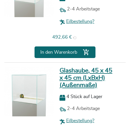
2-4 Arbeitstage
Eilbestellung?
Preis
492,66 €

In den Warenkorb
Glashaube, 45 x 45
x 45 cm (LxBxH)
(Außenmaße)
4 Stück auf Lager
2-4 Arbeitstage
Eilbestellung?