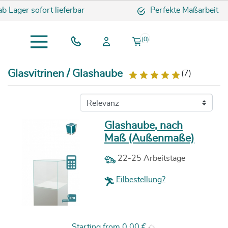
ager sofort lieferbar
Perfekte Maßarbeit
(0)
Glasvitrinen / Glashaube
(7)
Glashaube, nach
Maß (Außenmaße)
22-25 Arbeitstage
Eilbestellung?
Preis
Starting from
0,00 €