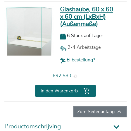
Glashaube, 60 x 60
x 60 cm (LxBxH)
(Außenmaße)
6 Stück auf Lager
2-4 Arbeitstage
Eilbestellung?
Preis
692,58 €

In den Warenkorb

Zum Seitenanfang
Productomschrijving