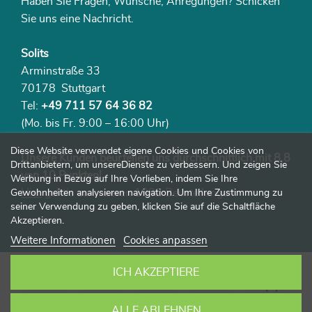
Haben Sie Fragen, Wünsche, Anregungen? Schicken
Sie uns eine Nachricht.
Solits
Arminstraße 33
70178 Stuttgart
Tel:
+49 711 57 64 36 82
(Mo. bis Fr. 9:00 – 16:00 Uhr)
Diese Website verwendet eigene Cookies und Cookies von
Unsere Kunden beurteilen uns durchschnittlich mit 8,8
Drittanbietern, um unsereDienste zu verbessern. Und zeigen Sie
von 10 Punkten!
Werbung in Bezug auf Ihre Vorlieben, indem Sie Ihre
Hier
geht‘s zu unseren 1982 Beurteilungen.
Gewohnheiten analysieren navigation. Um Ihre Zustimmung zu
seiner Verwendung zu geben, klicken Sie auf die Schaltfläche
Akzeptieren.
Weitere Informationen
Cookies anpassen
ICH AKZEPTIERE
ALLE ABLEHNEN