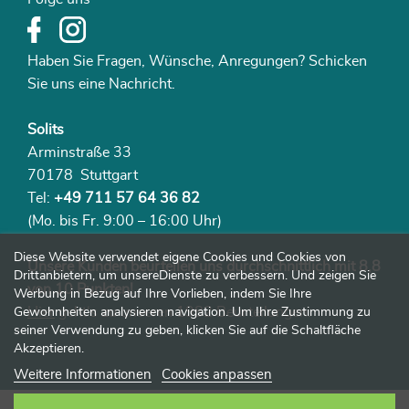
Haben Sie Fragen, Wünsche, Anregungen? Schicken
Sie uns eine Nachricht.
Solits
Arminstraße 33
70178 Stuttgart
Tel:
+49 711 57 64 36 82
(Mo. bis Fr. 9:00 – 16:00 Uhr)
Diese Website verwendet eigene Cookies und Cookies von
Unsere Kunden beurteilen uns durchschnittlich mit 8,8
Drittanbietern, um unsereDienste zu verbessern. Und zeigen Sie
von 10 Punkten!
Werbung in Bezug auf Ihre Vorlieben, indem Sie Ihre
Hier
geht‘s zu unseren 1982 Beurteilungen.
Gewohnheiten analysieren navigation. Um Ihre Zustimmung zu
seiner Verwendung zu geben, klicken Sie auf die Schaltfläche
Akzeptieren.
Weitere Informationen
Cookies anpassen