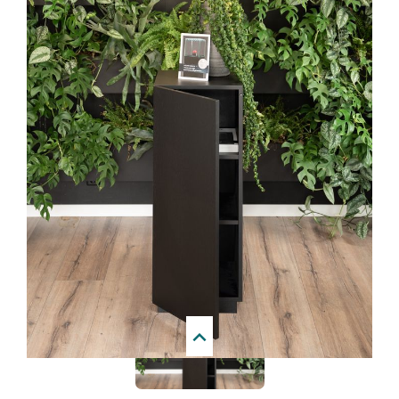
beeinträchtigen könnten. Die Tür kann sowohl an der
Vorderseite als auch der Rückseite des Schranksockels
eingebaut werden sowie mit dem Türanschlag rechts oder
links. Dies gibt Ihnen ein Maximum an Flexibilität bei der
Anpassung des Sockels an Ihre spezifischen Bedürfnisse
und räumlichen Gegebenheiten.
Hochwertiges Eichenfurnier, schwarz (RAL 9005) lackiert
Ab September 2024 werden diese Sockel nicht mehr mit
einer satinierten seidenmatten, sondern mit einer matten
Lackierung versehen. Der aus hochwertigem schwarzem
Eichenfurnier vom Type "Dosse" hergestellte
Schranksockel besitzt eine Fußleiste mit einer Höhe von 50
mm und 25 mm nach innen versetzt. Dieses Furnier ist mit
einer schönen Holzmaserung versehen, die
charakteristisch für das Aussehen von Eiche ist. Dank der
Next
sorgfältigen Verarbeitung durch unsere eigenen Fachkräfte
sind an den Ecken praktisch keine störenden Linien
sichtbar. Dieses schwarze Eichenfurnier verleiht dem