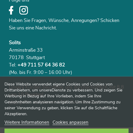
Folge uns
Haben Sie Fragen, Wünsche, Anregungen? Schicken
Sie uns eine Nachricht.
Solits
Arminstraße 33
70178 Stuttgart
Tel:
+49 711 57 64 36 82
(Mo. bis Fr. 9:00 – 16:00 Uhr)
Diese Website verwendet eigene Cookies und Cookies von
Unsere Kunden beurteilen uns durchschnittlich mit 8,8
Drittanbietern, um unsereDienste zu verbessern. Und zeigen Sie
von 10 Punkten!
Werbung in Bezug auf Ihre Vorlieben, indem Sie Ihre
Hier
geht‘s zu unseren 1982 Beurteilungen.
Gewohnheiten analysieren navigation. Um Ihre Zustimmung zu
seiner Verwendung zu geben, klicken Sie auf die Schaltfläche
Akzeptieren.
Weitere Informationen
Cookies anpassen