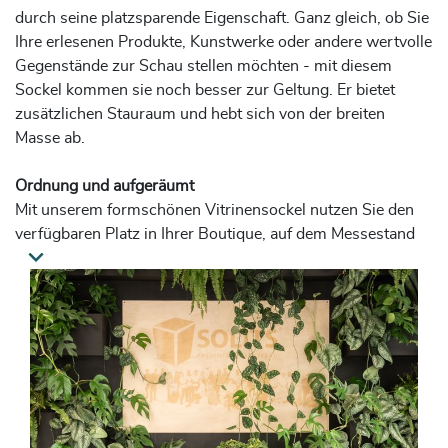
durch seine platzsparende Eigenschaft. Ganz gleich, ob Sie
Ihre erlesenen Produkte, Kunstwerke oder andere wertvolle
Gegenstände zur Schau stellen möchten - mit diesem
Sockel kommen sie noch besser zur Geltung. Er bietet
zusätzlichen Stauraum und hebt sich von der breiten
Masse ab.
Ordnung und aufgeräumt
Mit unserem formschönen Vitrinensockel nutzen Sie den
verfügbaren Platz in Ihrer Boutique, auf dem Messestand
oder zu Hause. Sein einzigartiges Design ermöglicht es
Ihnen, Gegenstände einfach zu verstauen. So entsteht ein
aufgeräumter und organisierter Raum.
Push-to-open-System
Das Grundmodell unserer Sockelschränke hat eine Tür mit
Push-to-open-Technologie. Dies bedeutet, dass es keine
sichtbaren Griffe gibt, die vielleicht das eleganten Design