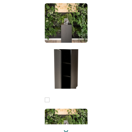
Sockel ein natürliches, jedoch schickes Aussehen, welches
wiederum zu verschiedenen Einrichtungsstilen passt. Mit
dem schwarzen Furniersockel erhalten Sie ein robustes
Produkt mit Langlebigkeit, sodass Ihre Kostbarkeiten sicher
und stabil präsentiert werden können. Ob im Geschäft, auf
der Messe oder in den eigenen vier Wänden - mit diesem
Schranksockel haben Sie die perfekte Lösung, um Ihren
Platz zu optimieren und gleichzeitig Ihre Lieblingsobjekte
auf eine eindrucksvolle Art und Weise ins Licht zu stellen.
Lassen Sie sich begeistern von unserem Angebot an
schwarzen Schranksockeln. Bestellen Sie noch heute Ihren
Schranksockel und genießen Sie die Kombination aus
Eleganz und Funktionalität.
Previous