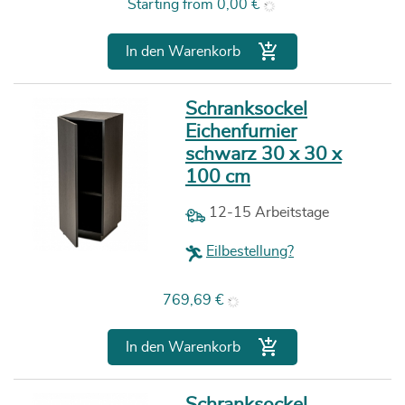
Preis
Starting from
0,00 €

In den Warenkorb
Schranksockel
Eichenfurnier
schwarz 30 x 30 x
100 cm
12-15 Arbeitstage
Eilbestellung?
Preis
769,69 €

In den Warenkorb
Schranksockel