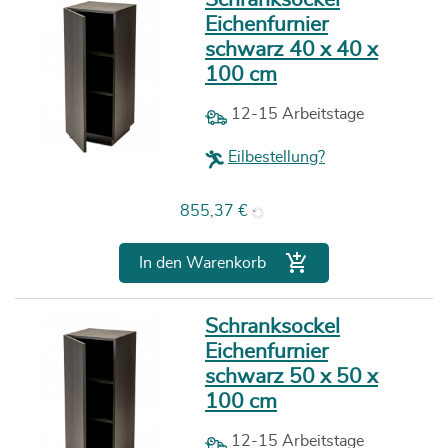
Eichenfurnier
schwarz 40 x 40 x
100 cm
12-15 Arbeitstage
Eilbestellung?
Preis
855,37 €

In den Warenkorb
Schranksockel
Eichenfurnier
schwarz 50 x 50 x
100 cm
12-15 Arbeitstage