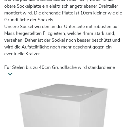
obere Sockelplatte ein elektrisch angetriebener Drehteller
montiert wird. Die drehende Platte ist 10cm kleiner wie die
Grundfläche der Sockels.
Unsere Sockel werden an der Unterseite mit robusten auf
Mass hergestellten Filzgleitern, welche 4mm stark sind,
versehen. Daher ist der Sockel noch besser beschützt und
wird die Aufstellfläche noch mehr geschont gegen ein
eventuelle Kratzer.
Für Stelen bis zu 40cm Grundfläche wird standard eine
Drehscheibe mit einem belastbarem Gewicht bis zu 10kg
eingebaut.
Sockel größer als 40cm werden mit einer Drehscheibe bis
zu einem Traggewicht von 30kg geliefert.
Der Sockel mit Drehplateau kann in allen Farben bestellt
werden.