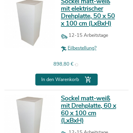
Sockel matt-weiß
mit elektrischer
Drehplatte, 50 x 50
x 100 cm (LxBxH)
12-15 Arbeitstage
Eilbestellung?
Preis
898,80 €

In den Warenkorb
Sockel matt-weiß
mit Drehplatte, 60 x
60 x 100 cm
(LxBxH)
12-15 Arbeitstage