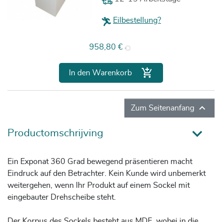
Eilbestellung?
Preis
958,80 €

In den Warenkorb

Zum Seitenanfang
Productomschrijving
Ein Exponat 360 Grad bewegend präsentieren macht
Eindruck auf den Betrachter. Kein Kunde wird unbemerkt
weitergehen, wenn Ihr Produkt auf einem Sockel mit
eingebauter Drehscheibe steht.
Der Korpus des Sockels besteht aus MDF, wobei in die