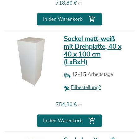
Preis
718,80 €

In den Warenkorb
Sockel matt-weiß
mit Drehplatte, 40 x
40 x 100 cm
(LxBxH)
12-15 Arbeitstage
Eilbestellung?
Preis
754,80 €

In den Warenkorb