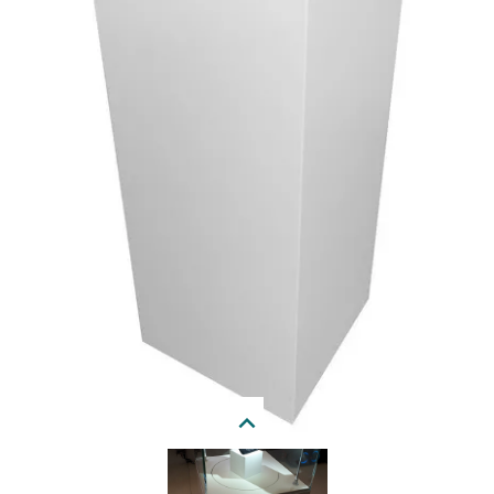
Wir empfehlen Ihnen, den Sockel aufrecht zu
transportieren, damit die Drehplatte möglichst in der Mitte
bleibt.
Next